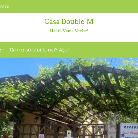
m.ro
Casa Double M
Hai in Vama Veche!
e
Cum e să stai la noi? Așa!