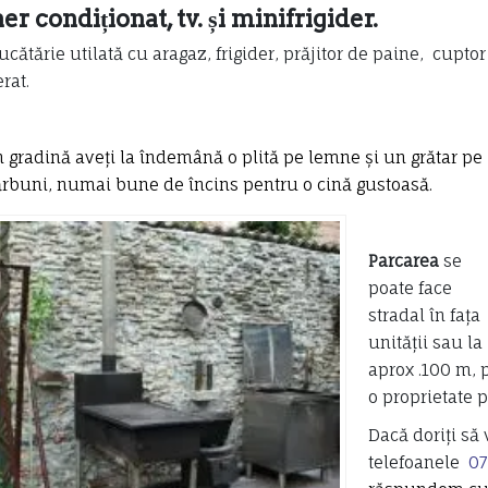
er condiționat,
tv. și minifrigider.
ucătărie utilată cu aragaz, frigider, prăjitor de paine, cupto
rat.
n gradină aveți la îndemână o plită pe lemne și un grătar pe
ărbuni, numai bune de încins pentru o cină gustoasă.
Parcarea
se
poate face
stradal în fața
unității sau la
aprox .100 m, 
o proprietate p
Dacă doriți să 
telefoanele
07