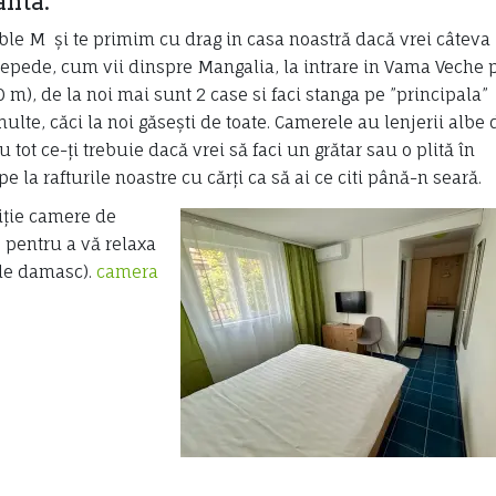
anta.
uble M
ș
i te primim cu drag in casa noastră dacă vrei câteva
repede, cum vii dinspre Mangalia, la intrare in Vama Veche 
 m), de la noi mai sunt 2 case si faci stanga pe ”principala”
ulte, căci la noi găsești de toate. Camerele au lenjerii albe 
 tot ce-ți trebuie dacă vrei să faci un grătar sau o plită în
pe la rafturile noastre cu cărți ca să ai ce citi până-n seară.
ziție camere de
e pentru a vă relaxa
e de damasc).
camera