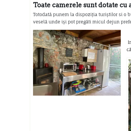
Toate camerele sunt dotate cu a
Totodată punem la dispoziția turiștilor si o b
veselă unde iși pot pregăti micul dejun prefe
I
c