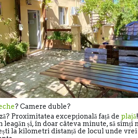
eche
? Camere duble?
ază? Proximitatea excepțională față de
plajă
 leagăn și, în doar câteva minute, să simți n
ști la kilometri distanță de locul unde vrei s