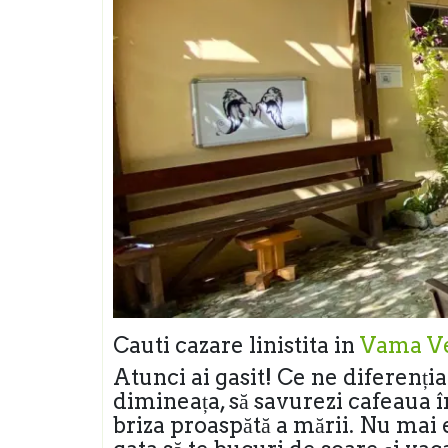
Cauti cazare linistita in
Vama V
Atunci ai gasit! Ce ne diferenți
dimineața, să savurezi cafeaua în
briza proaspătă a mării. Nu mai e