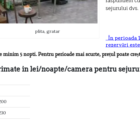
răspundem cu t
sejurului dvs.
plita, gratar
În perioada 
rezervări este
de minim 5 nopti. Pentru perioade mai scurte, prețul poate creșt
rimate in lei/noapte/camera pentru sejuru
200
230