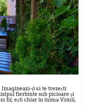
! Imaginează-ți să te trezești
isipul fierbinte sub picioare și
ă fii; ești chiar în inima Vămii,