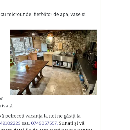
r cu microunde, fierbător de apa, vase si
pe
rivată.
vă petreceți vacanța la noi ne găsiți la
49102223
sau
0749057557
.
Sunati și vă