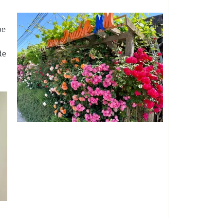
pe
de