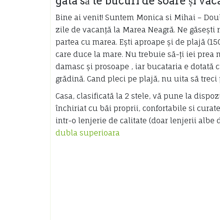
gata să te bucuri de soare și vac
Bine ai venit! Suntem Monica si Mihai – Do
zile de vacanță la Marea Neagră. Ne găsești 
partea cu marea. Ești aproape și de plajă (150
care duce la mare. Nu trebuie să-ți iei prea m
damasc și prosoape , iar bucataria e dotată cu
grădină. Cand pleci pe plajă, nu uita să treci 
Casa, clasificată la 2 stele, vă pune la dispo
închiriat cu băi proprii, confortabile si curat
intr-o lenjerie de calitate (doar lenjerii alb
dubla superioara