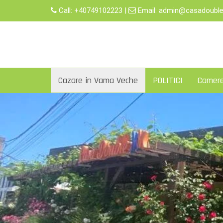
Skip
Call:
+40749102223
|
Email:
admin@casadouble
to
content
Cazare in Vama Veche
POLITICI
Camer