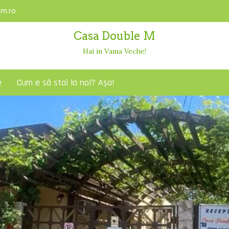
m.ro
Casa Double M
Hai in Vama Veche!
e
Cum e să stai la noi? Așa!