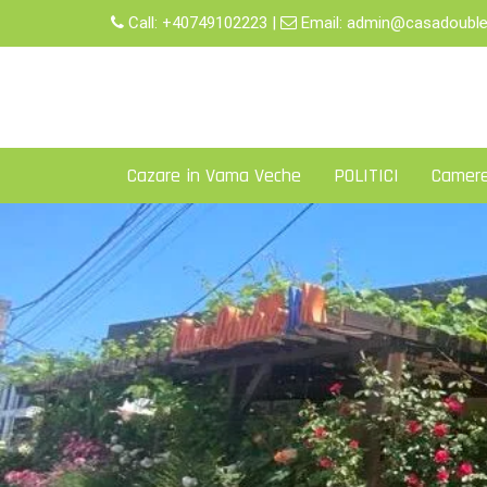
Skip
Call:
+40749102223
|
Email:
admin@casadouble
to
content
Cazare in Vama Veche
POLITICI
Camer