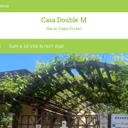
m.ro
Casa Double M
Hai in Vama Veche!
e
Cum e să stai la noi? Așa!