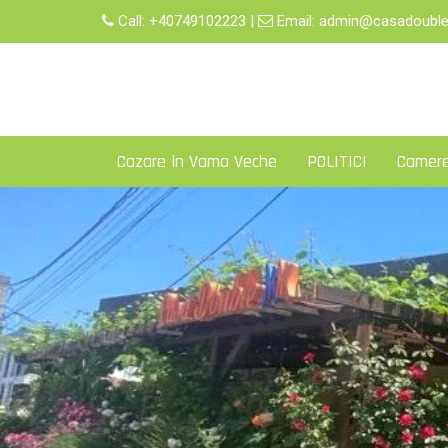
Skip
Call:
+40749102223
|
Email:
admin@casadouble
to
content
Cazare in Vama Veche
POLITICI
Camer