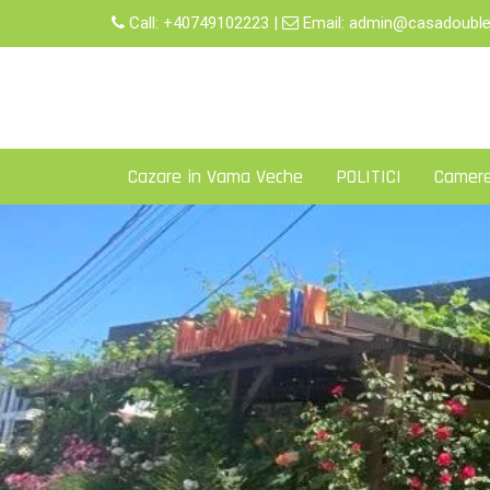
Skip
Call:
+40749102223
|
Email:
admin@casadouble
to
content
Cazare in Vama Veche
POLITICI
Camer