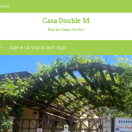
m.ro
Casa Double M
Hai in Vama Veche!
e
Cum e să stai la noi? Așa!