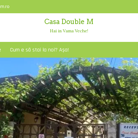
m.ro
Casa Double M
Hai in Vama Veche!
e
Cum e să stai la noi? Așa!