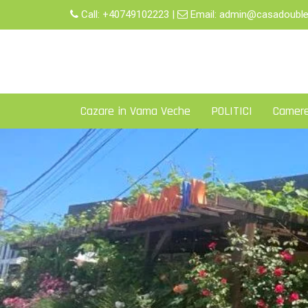
Skip
Call:
+40749102223
|
Email:
admin@casadouble
to
content
Cazare in Vama Veche
POLITICI
Camer