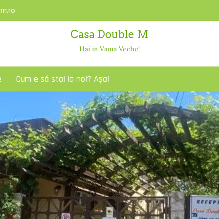
m.ro
Casa Double M
Hai in Vama Veche!
e
Cum e să stai la noi? Așa!