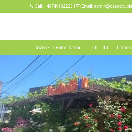
Skip
Call:
+40749102223
|
Email:
admin@casadouble
to
content
Cazare in Vama Veche
POLITICI
Camer